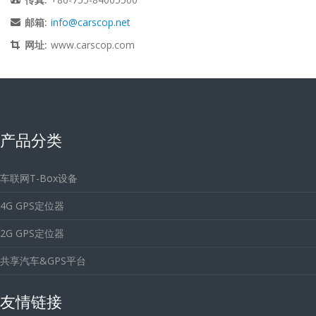
邮箱:
info@carscop.net
网址:
www.carscop.com
产品分类
车联网T-Box设备
4G GPS定位器
2G GPS定位器
共享汽车&GPS平台
友情链接