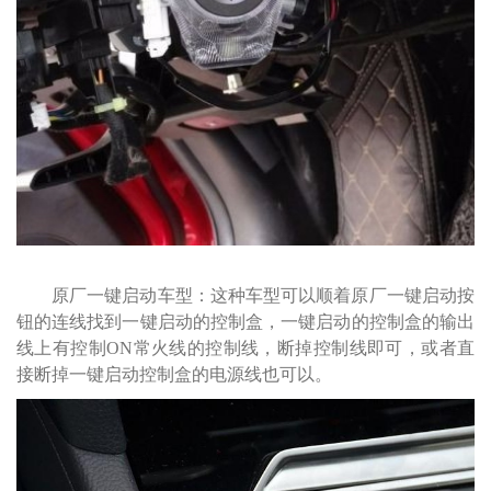
原厂一键启动车型：这种车型可以顺着原厂一键启动按
钮的连线找到一键启动的控制盒，一键启动的控制盒的输出
线上有控制
ON
常火线的控制线，断掉控制线即可，或者直
接断掉一键启动控制盒的电源线也可以。