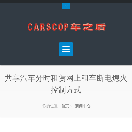
共享汽车分时租赁网上租车断电熄火
控制方式
你的位置:
首页
新闻中心