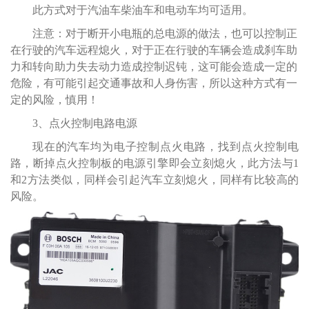
此方式对于汽油车柴油车和电动车均可适用。
注意：对于断开小电瓶的总电源的做法，也可以控制正
在行驶的汽车
远程
熄火，对于正在行驶的车辆会造成刹车助
力和转向助力失去动力造成
控制
迟钝，这可能会造成一定的
危险，有可能引起交通事故和人身伤害，所以这种方式有一
定的风险，慎用！
3、
点火控制电路电源
现在的汽车均为电子控制点火电路，找到点火控制电
路，断掉点火控制板的电源引擎即会立刻熄火，此方法与
1
和
2
方法类似，同样会引起汽车立刻熄火，同样有比较高的
风险。