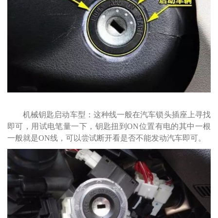
机械钥匙启动车型：这种线一般在汽车锁头插座上寻找
即可，用试电笔量一下，钥匙扭到
ON
位置有电的其中一根
一般就是
ON
线，可以尝试断开看是否不能发动汽车即可。