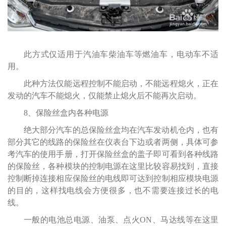
此方式仅适
用于汽油车柴油车等
燃油车，电动车不适
用。
此种方法仅能远程控制不能启动，不能远程熄火，正在
发动的汽车不能熄火，仅能禁止熄火后不能再次启动。
8、
保险丝盒内各种电源
绝大部分汽车的总保险丝盒均在汽车发动机仓内，也有
部分其它的线路的保险丝在仪表台下边或者两侧，具体可参
考汽车的使用手册，打开保险丝盒的盖子即可看到各种线路
的保险丝，各种模块的控制电源在这里比较容易找到，直接
控制断掉
连接相应保险丝
的电线即可达到控制相应模块电源
的目的，这样找电线会方便很多，也不需要
连接
过长的电
线。
一般的电池总电源、油泵、点火
ON
、马达线等在这里