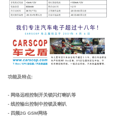
功能及特点
:
-
网络远程控制开关锁闪灯喇叭等
-
线控输出控制中控锁及喇叭
-
四频
2G GSM
网络