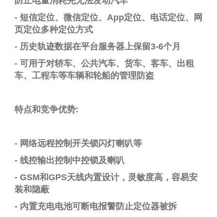
防止电量消耗完无法发动汽车
-
短信定位、微信定位、
App
定位、电话定位、
网
页
定位多种定位方式
-
历史轨迹数据在平台服务器上保留
3-
6
个月
-
可用于对轿车、公共汽车、货车、客车、出租
车、工程车等车辆和轮船的管理防盗
特点和竞争优势
:
-
网络远程控制开关锁闪灯喇叭等
-
线控输出控制中控锁及喇叭
-
GSM
和
GPS
天线内置
设计
，
灵敏度高，容易
安
装和隐蔽
-
内置充电电池可断电报警防止定位器被拆