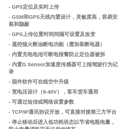
-
GPS
定位及实时上传
-
GSM
和
GPS
天线内置
设计
，
灵敏度高，容易
安
装和隐蔽
-
G
P
S
上传位置时间间隔可设置及改变
-
遥控熄火断油断电功能（需加装断电器）
-
内置充电电池可断电报警防止定位器被拆
-
内置
G Sensor
加速度传感器可上报驾驶行为记
录
-
固件软件可在线空中升级
-
宽电压设计（
9-40V
），客车货车通用
-
可通过短信
或网络
设置
参数
-
TCP/IP
通讯协议开放，可直接对接第三方平台
-
停止移动后进入
低功耗
状态以节省电瓶电量，