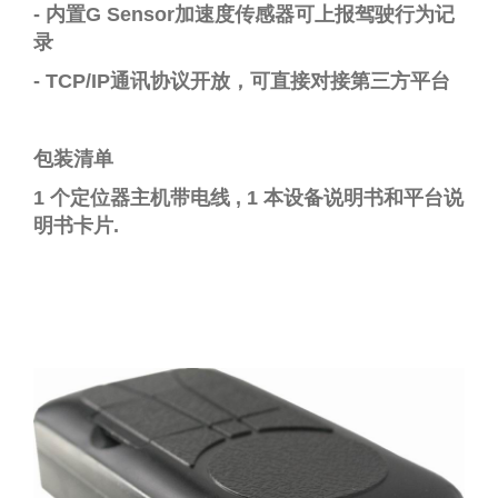
-
内置
G Sensor
加速度传感器可上报驾驶行为记
录
-
TCP/IP
通讯协议开放，可直接对接第三方平台
包装清单
1
个定位器主机
带电线
, 1
本设备
说明书和
平台说
明书卡片
.